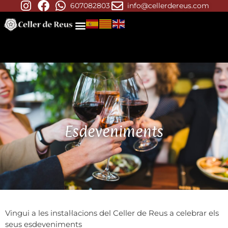
607082803
info@cellerdereus.com
Esdeveniments
Vingui a les instal·lacions del Celler de Reus a celebrar els
seus esdeveniments