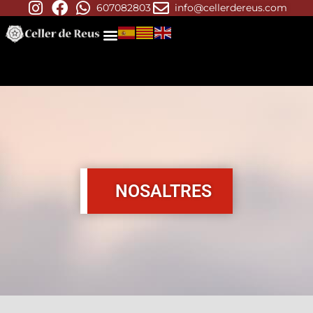
607082803
info@cellerdereus.com
NOSALTRES