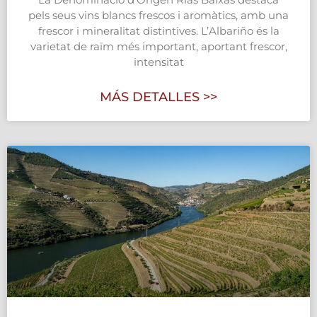
pels seus vins blancs frescos i aromàtics, amb una
frescor i mineralitat distintives. L’Albariño és la
varietat de raïm més important, aportant frescor,
intensitat
MÁS DETALLES >>