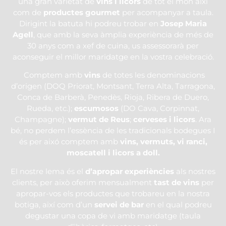
una gran varietat de
vins i licors
de tot el món així
com de
productes gourmet
per acompanyar a taula.
Dirigint la batuta hi podreu trobar en
Josep Maria
Agell
, que amb la seva àmplia experiència de més de
30 anys com a xef de cuina, us assessorarà per
aconseguir el millor maridatge en la vostra celebració.
Comptem amb
vins
de totes les denominacions
d’origen (DOQ Priorat, Montsant, Terra Alta, Tarragona,
Conca de Barberà, Penedès, Rioja, Ribera de Duero,
Rueda, etc.);
escumosos
(DO Cava, Corpinnat,
Champagne);
vermut de Reus
;
cerveses i licors
. Ara
bé, no perdem l’essència de les tradicionals bodegues I
és per aixó comptem amb
vins, vermuts, vi ranci,
moscatell i licors a doll.
El nostre lema és el
d’apropar
experiències
als nostres
clients, per això oferim mensualment
tast de vins
per
apropar-vos els productes que trobareu en la nostra
botiga, així com d’un
servei de bar
en el qual podreu
degustar una copa de vi amb maridatge (taula