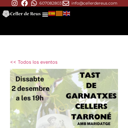
607082803
info@cellerdereus.com
<< Todos los eventos